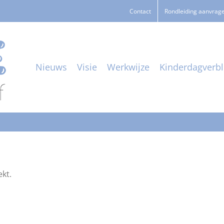
Contact
Rondleiding aanvrag
Nieuws
Visie
Werkwijze
Kinderdagverbli
kt.