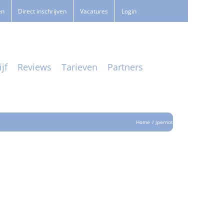
en
Direct inschrijven
Vacatures
Login
jf
Reviews
Tarieven
Partners
Home
jpernot