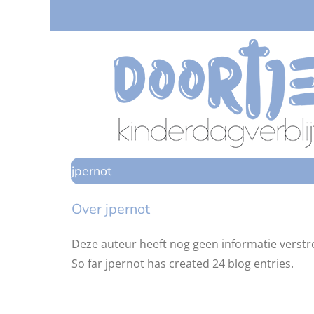
Ga
naar
inhoud
jpernot
Over
jpernot
Deze auteur heeft nog geen informatie verstre
So far jpernot has created 24 blog entries.