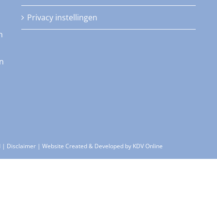
Privacy instellingen
n
an
d |
Disclaimer
| Website Created & Developed by
KDV Online