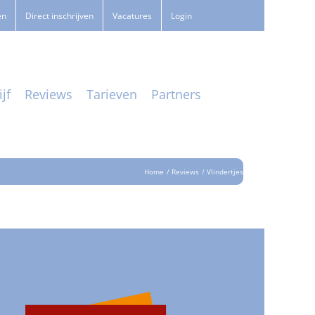
en
Direct inschrijven
Vacatures
Login
jf
Reviews
Tarieven
Partners
Home
Reviews
Vlindertjes