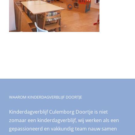
WAAROM KINDERDAGVERBLIJF DOORTJE
Kinderdagverblijf Culemborg Doortje is niet
zomaar een kinderdagverblijf, wij werken als een
gepassioneerd en vakkundig team nauw samen