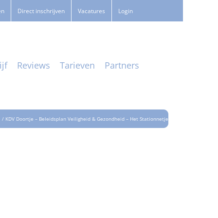
en
Direct inschrijven
Vacatures
Login
jf
Reviews
Tarieven
Partners
KDV Doortje – Beleidsplan Veiligheid & Gezondheid – Het Stationnetje