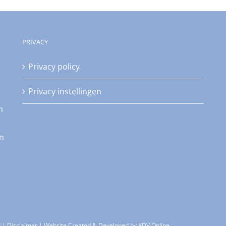
PRIVACY
Privacy policy
Privacy instellingen
n
an
d |
Disclaimer
| Website Created & Developed by
KDV Online