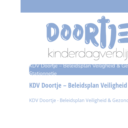
Ga
naar
inhoud
KDV Doortje – Beleidsplan Veiligheid & G
Stationnetje
KDV Doortje – Beleidsplan Veilighei
KDV Doortje - Beleidsplan Veiligheid & Gezond