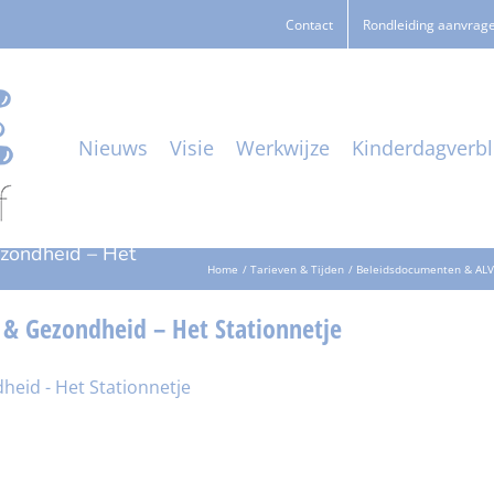
Contact
Rondleiding aanvrag
Nieuws
Visie
Werkwijze
Kinderdagverbli
ezondheid – Het
Home
Tarieven & Tijden
Beleidsdocumenten & ALV
d & Gezondheid – Het Stationnetje
heid - Het Stationnetje