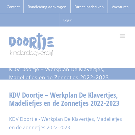
Ga
Contact
Rondleiding aanvragen
Direct inschrijven
Vacatures
naar
Login
inhoud
KDV Doortje – Werkplan De Klavertjes,
Madeliefjes en de Zonnetjes 2022-2023
KDV Doortje – Werkplan De Klavertjes,
Madeliefjes en de Zonnetjes 2022-2023
KDV Doortje - Werkplan De Klavertjes, Madeliefjes
en de Zonnetjes 2022-2023