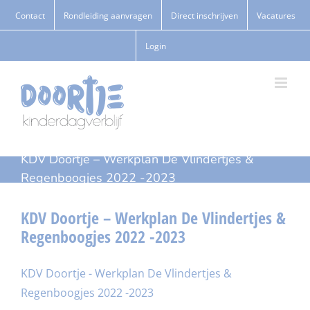
Ga
Contact
Rondleiding aanvragen
Direct inschrijven
Vacatures
naar
Login
inhoud
KDV Doortje – Werkplan De Vlindertjes &
Regenboogjes 2022 -2023
KDV Doortje – Werkplan De Vlindertjes &
Regenboogjes 2022 -2023
KDV Doortje - Werkplan De Vlindertjes &
Regenboogjes 2022 -2023