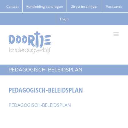
Ga
Contact
Rondleiding aanvragen
Direct inschrijven
Vacatures
naar
Login
inhoud
PEDAGOGISCH-BELEIDSPLAN
PEDAGOGISCH-BELEIDSPLAN
PEDAGOGISCH-BELEIDSPLAN