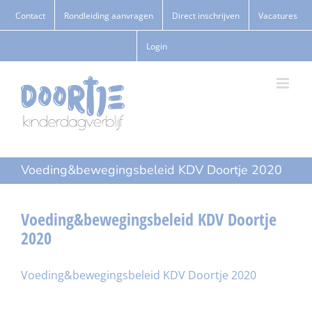
Ga
Contact
Rondleiding aanvragen
Direct inschrijven
Vacatures
naar
Login
inhoud
Voeding&bewegingsbeleid KDV Doortje 2020
Voeding&bewegingsbeleid KDV Doortje
2020
Voeding&bewegingsbeleid KDV Doortje 2020