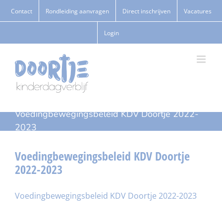
Ga
Contact
Rondleiding aanvragen
Direct inschrijven
Vacatures
naar
Login
inhoud
Voedingbewegingsbeleid KDV Doortje 2022-
2023
Voedingbewegingsbeleid KDV Doortje
2022-2023
Voedingbewegingsbeleid KDV Doortje 2022-2023