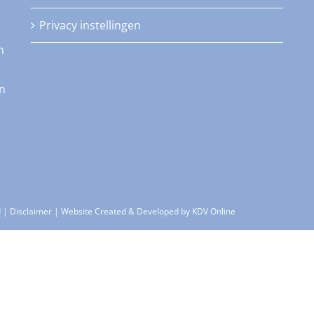
Privacy instellingen
n
an
d |
Disclaimer
| Website Created & Developed by
KDV Online