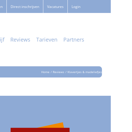
en
Direct inschrijven
Vacatures
Login
jf
Reviews
Tarieven
Partners
Home
Reviews
Klavertjes & madeliefjes