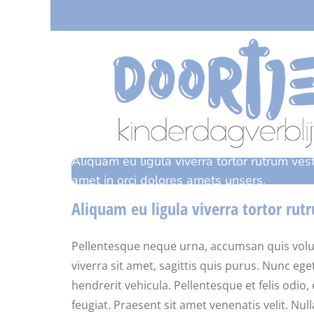
Ga
naar
inhoud
Aliquam eu ligula viverra tortor rutrum ves
amet in orci dolores amets unsers.
Aliquam eu ligula viverra tortor rut
Pellentesque neque urna, accumsan quis volutpat 
viverra sit amet, sagittis quis purus. Nunc e
hendrerit vehicula. Pellentesque et felis odi
feugiat. Praesent sit amet venenatis velit. Nul