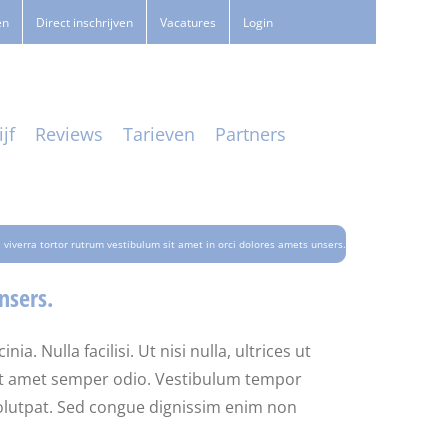
en
Direct inschrijven
Vacatures
Login
jf
Reviews
Tarieven
Partners
 viverra tortor rutrum vestibulum sit amet in orci dolores amets unsers.
nsers.
. Nulla facilisi. Ut nisi nulla, ultrices ut
 sit amet semper odio. Vestibulum tempor
 volutpat. Sed congue dignissim enim non