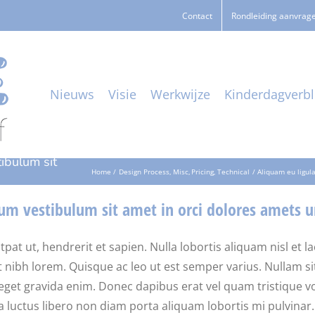
Contact
Rondleiding aanvrag
Nieuws
Visie
Werkwijze
Kinderdagverbli
tibulum sit
Home
Design Process
Misc
Pricing
Technical
Aliquam eu ligula
rum vestibulum sit amet in orci dolores amets u
ut, hendrerit et sapien. Nulla lobortis aliquam nisl et lacinia
get nibh lorem. Quisque ac leo ut est semper varius. Nullam
o, eget gravida enim. Donec dapibus erat vel quam tristique
la luctus libero non diam porta aliquam lobortis mi pulvinar.