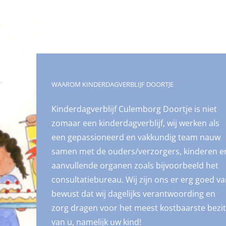
WAAROM KINDERDAGVERBLIJF DOORTJE
Kinderdagverblijf Culemborg Doortje is niet
zomaar een kinderdagverblijf, wij werken als
een gepassioneerd en vakkundig team nauw
samen met de ouders/verzorgers, kinderen e
aanvullende organen zoals bijvoorbeeld het
consultatiebureau. Wij zijn ons er erg goed v
bewust dat wij dagelijks verantwoording en
zorg dragen voor het meest kostbaarste bezit
van u, namelijk uw kind!