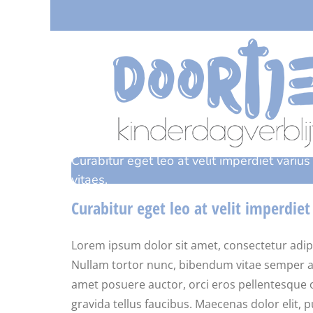
Ga
naar
inhoud
Curabitur eget leo at velit imperdiet varius
vitaes.
Curabitur eget leo at velit imperdiet
Lorem ipsum dolor sit amet, consectetur adipisci
Nullam tortor nunc, bibendum vitae semper a, v
amet posuere auctor, orci eros pellentesque 
gravida tellus faucibus. Maecenas dolor elit, 