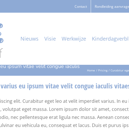
Contact
Rondleiding aanvrag
Nieuws
Visie
Werkwijze
Kinderdagverbli
 eu ipsum vitae velit congue iaculis
Home
Pricing
Curabitur ege
 varius eu ipsum vitae velit congue iaculis vitae
ng elit. Curabitur eget leo at velit imperdiet varius. In eu i
olutpat eget massa. Lorem ipsum dolor sit amet, consectetur a
odio, nec pellentesque erat ligula nec massa. Aenean conse
pulvinar eu vehicula eu, consequat et lacus. Duis et purus ip