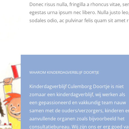
Donec risus nulla, fringilla a rhoncus vitae,
egestas urna ipsum nec libero. Nulla justo leo,
sodales odio, ac pulvinar felis quam sit amet r
WAAROM KINDERDAGVERBLIJF DOORTJE
Kinderdagverblijf Culemborg Doortje is niet
zomaar een kinderdagverblijf, wij werken als
een gepassioneerd en vakkundig team nauw
samen met de ouders/verzorgers, kinderen e
aanvullende organen zoals bijvoorbeeld het
consultatiebureau. Wij zijn ons er erg goed v