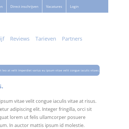
en
Direct inschrijven
Vacatures
Login
jf
Reviews
Tarieven
Partners
t leo at velit imperdiet varius eu ipsum vitae velit congue iaculis vitaes.
s.
psum vitae velit congue iaculis vitae at risus.
dipiscing elit. Integer fringilla, orci sit
quat lorem ut felis ullamcorper posuere
sum. In auctor mattis ipsum id molestie.