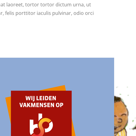
t laoreet, tortor tortor dictum urna, ut
felis porttitor iaculis pulvinar, odio orci