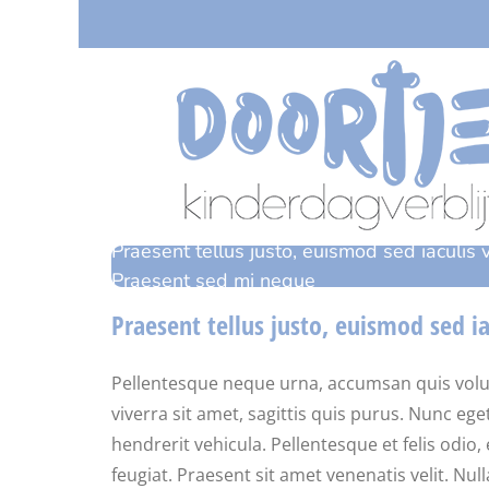
Ga
naar
inhoud
Praesent tellus justo, euismod sed iaculis ve
Praesent sed mi neque
Praesent tellus justo, euismod sed ia
Pellentesque neque urna, accumsan quis volutpat 
viverra sit amet, sagittis quis purus. Nunc e
hendrerit vehicula. Pellentesque et felis odi
feugiat. Praesent sit amet venenatis velit. Nul