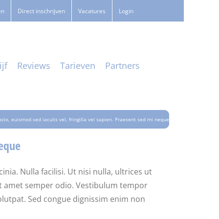
en
Direct inschrijven
Vacatures
Login
jf
Reviews
Tarieven
Partners
usto, euismod sed iaculis vel, fringilla vel sapien. Praesent sed mi neque
neque
. Nulla facilisi. Ut nisi nulla, ultrices ut
 sit amet semper odio. Vestibulum tempor
 volutpat. Sed congue dignissim enim non