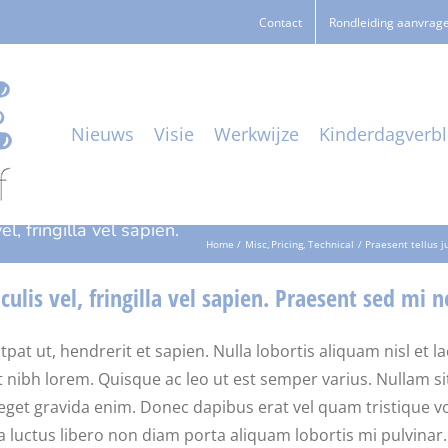
Contact
Rondleiding aanvrag
Nieuws
Visie
Werkwijze
Kinderdagverbli
l, fringilla vel sapien.
Home
Misc
Pricing
Technical
Praesent tellus j
culis vel, fringilla vel sapien. Praesent sed mi 
ut, hendrerit et sapien. Nulla lobortis aliquam nisl et lacinia
get nibh lorem. Quisque ac leo ut est semper varius. Nullam
o, eget gravida enim. Donec dapibus erat vel quam tristique
la luctus libero non diam porta aliquam lobortis mi pulvinar.