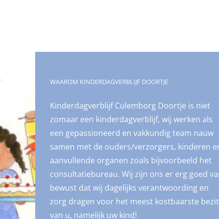
WAAROM KINDERDAGVERBLIJF DOORTJE
Kinderdagverblijf Culemborg Doortje is niet
zomaar een kinderdagverblijf, wij werken als
een gepassioneerd en vakkundig team nauw
samen met de ouders/verzorgers, kinderen e
aanvullende organen zoals bijvoorbeeld het
consultatiebureau. Wij zijn ons er erg goed v
bewust dat wij dagelijks verantwoording en
zorg dragen voor het meest kostbaarste bezit
van u, namelijk uw kind!