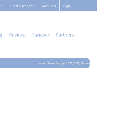
en
Direct inschrijven
Vacatures
Login
jf
Reviews
Tarieven
Partners
Home
Team Doortje
DSC_2937_filtered