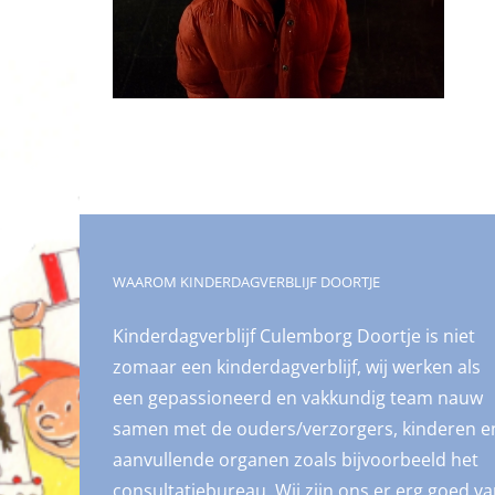
WAAROM KINDERDAGVERBLIJF DOORTJE
Kinderdagverblijf Culemborg Doortje is niet
zomaar een kinderdagverblijf, wij werken als
een gepassioneerd en vakkundig team nauw
samen met de ouders/verzorgers, kinderen e
aanvullende organen zoals bijvoorbeeld het
consultatiebureau. Wij zijn ons er erg goed v