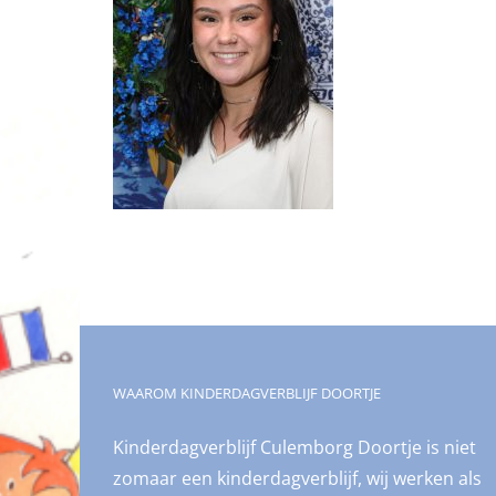
WAAROM KINDERDAGVERBLIJF DOORTJE
Kinderdagverblijf Culemborg Doortje is niet
zomaar een kinderdagverblijf, wij werken als