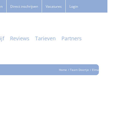
en
Direct inschrijven
Vacatures
Login
jf
Reviews
Tarieven
Partners
Home
Team Doortje
Elma