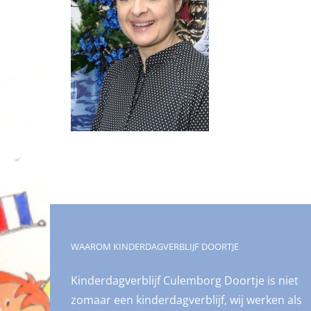
WAAROM KINDERDAGVERBLIJF DOORTJE
Kinderdagverblijf Culemborg Doortje is niet
zomaar een kinderdagverblijf, wij werken als