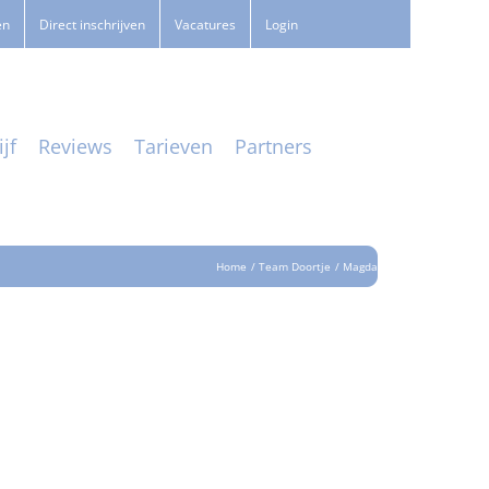
en
Direct inschrijven
Vacatures
Login
jf
Reviews
Tarieven
Partners
Home
Team Doortje
Magda