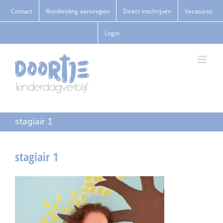
Ga
Contact
Rondleiding aanvragen
Direct inschrijven
Vacatures
naar
Login
inhoud
stagiair 1
stagiair 1