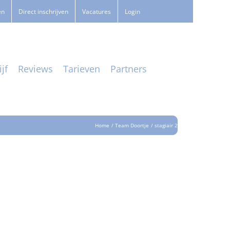
en
Direct inschrijven
Vacatures
Login
jf
Reviews
Tarieven
Partners
Home
Team Doortje
stagiair 2