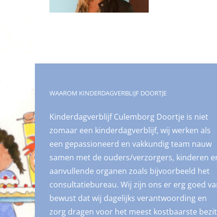
WAAROM KINDERDAGVERBLIJF DOORTJE
Kinderdagverblijf Culemborg Doortje is niet
zomaar een kinderdagverblijf, wij werken als
een gepassioneerd en vakkundig team nauw
samen met de ouders/verzorgers, kinderen e
aanvullende organen zoals bijvoorbeeld het
consultatiebureau. Wij zijn ons er erg goed v
bewust dat wij dagelijks verantwoording en
zorg dragen voor het meest kostbaarste bezit