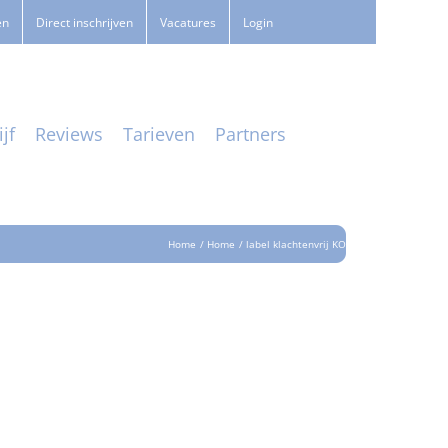
en
Direct inschrijven
Vacatures
Login
jf
Reviews
Tarieven
Partners
Home
Home
label klachtenvrij KO