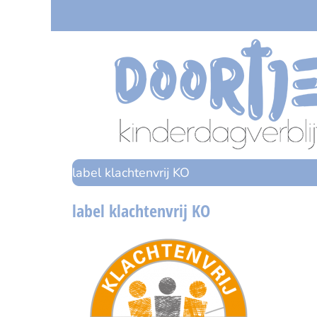
Ga
naar
inhoud
label klachtenvrij KO
label klachtenvrij KO