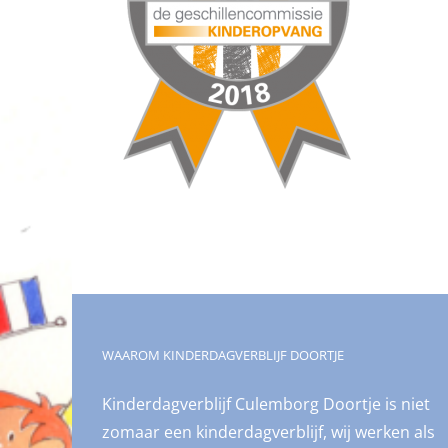
WAAROM KINDERDAGVERBLIJF DOORTJE
Kinderdagverblijf Culemborg Doortje is niet
zomaar een kinderdagverblijf, wij werken als