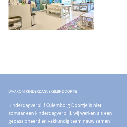
WAAROM KINDERDAGVERBLIJF DOORTJE
Kinderdagverblijf Culemborg Doortje is niet
zomaar een kinderdagverblijf, wij werken als een
gepassioneerd en vakkundig team nauw samen