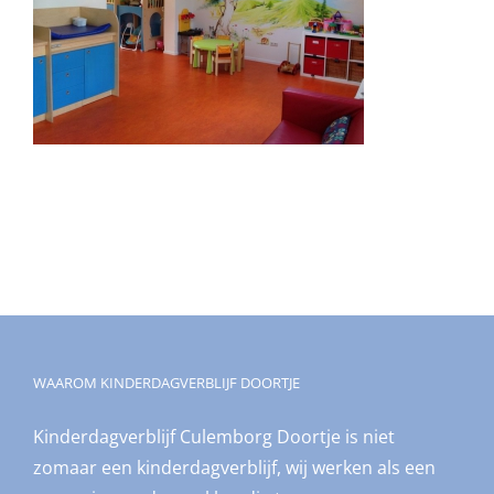
WAAROM KINDERDAGVERBLIJF DOORTJE
Kinderdagverblijf Culemborg Doortje is niet
zomaar een kinderdagverblijf, wij werken als een