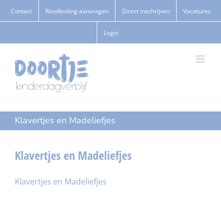
Ga
Contact
Rondleiding aanvragen
Direct inschrijven
Vacatures
naar
Login
inhoud
Klavertjes en Madeliefjes
Klavertjes en Madeliefjes
Klavertjes en Madeliefjes