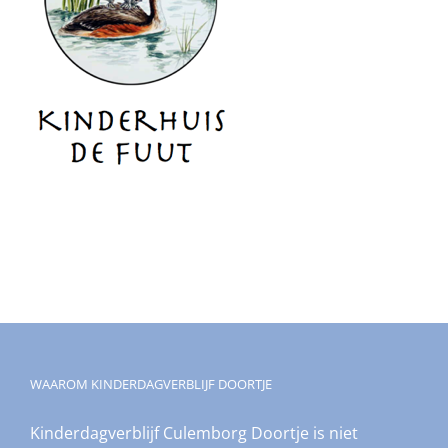
WAAROM KINDERDAGVERBLIJF DOORTJE
Kinderdagverblijf Culemborg Doortje is niet