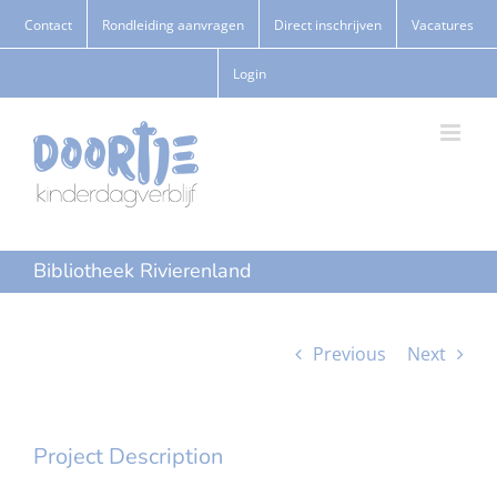
Ga
Contact
Rondleiding aanvragen
Direct inschrijven
Vacatures
naar
Login
inhoud
Bibliotheek Rivierenland
Previous
Next
Project Description