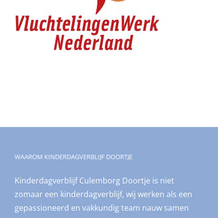
WAAROM KINDERDAGVERBLIJF DOORTJE
Kinderdagverblijf Culemborg Doortje is niet
zomaar een kinderdagverblijf, wij werken als een
gepassioneerd en vakkundig team nauw samen