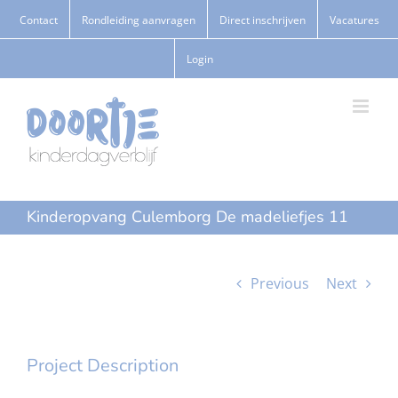
Ga
Contact
Rondleiding aanvragen
Direct inschrijven
Vacatures
naar
Login
inhoud
Kinderopvang Culemborg De madeliefjes 11
Previous
Next
Project Description