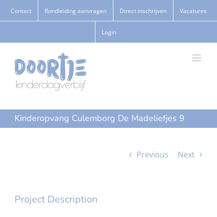
Ga
Contact
Rondleiding aanvragen
Direct inschrijven
Vacatures
naar
Login
inhoud
Kinderopvang Culemborg De Madeliefjes 9
Previous
Next
Project Description