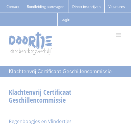
Ga
Contact
Rondleiding aanvragen
Direct inschrijven
Vacatures
naar
Login
inhoud
Klachtenvrij Certificaat Geschillencommissie
Klachtenvrij Certificaat
Geschillencommissie
Regenboogjes en Vlindertjes