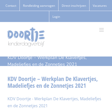
Ga
Contact
Rondleiding aanvragen
Direct inschrijven
Vacatures
naar
Login
inhoud
KDV Doortje – Werkplan De Klavertjes,
Madeliefjes en de Zonnetjes 2021
KDV Doortje – Werkplan De Klavertjes,
Madeliefjes en de Zonnetjes 2021
KDV Doortje - Werkplan De Klavertjes, Madeliefjes
en de Zonnetjes 2021