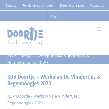
Ga
Contact
Rondleiding aanvragen
Direct inschrijven
Vacatures
naar
Login
inhoud
KDV Doortje – Werkplan De Vlindertjes &
Regenboogjes 2020
KDV Doortje – Werkplan De Vlindertjes &
Regenboogjes 2020
KDV Doortje - Werkplan De Vlindertjes &
Regenboogjes 2020