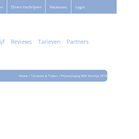
en
Direct inschrijven
Vacatures
Login
jf
Reviews
Tarieven
Partners
Home
Tarieven & Tijden
Prijswijziging KDV Doortje 2018