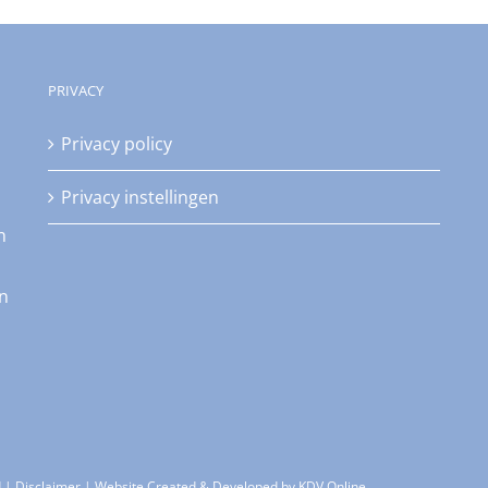
PRIVACY
Privacy policy
Privacy instellingen
n
an
d |
Disclaimer
| Website Created & Developed by
KDV Online