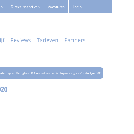
en
Direct inschrijven
Vacatures
Login
jf
Reviews
Tarieven
Partners
Beleidsplan Veiligheid & Gezondheid – De Regenboogjes Vlindertjes 2020
020