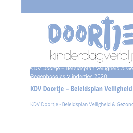
Ga
naar
inhoud
KDV Doortje – Beleidsplan Veiligheid & G
Regenboogjes Vlindertjes 2020
KDV Doortje – Beleidsplan Veilighei
KDV Doortje - Beleidsplan Veiligheid & Gezon