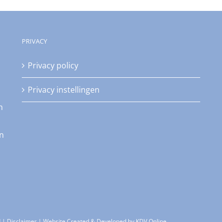
PRIVACY
Privacy policy
Privacy instellingen
n
an
d |
Disclaimer
| Website Created & Developed by
KDV Online