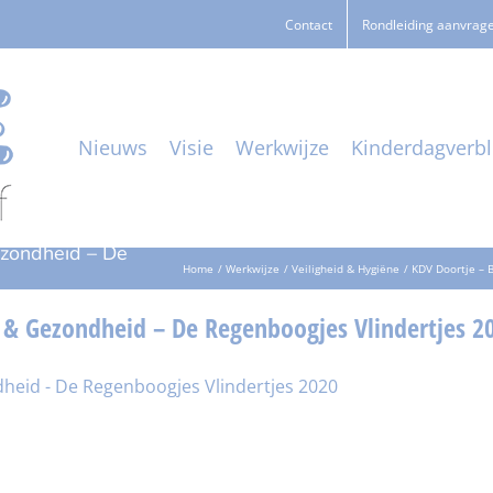
Contact
Rondleiding aanvrag
Nieuws
Visie
Werkwijze
Kinderdagverbli
ezondheid – De
Home
Werkwijze
Veiligheid & Hygiëne
KDV Doortje – 
d & Gezondheid – De Regenboogjes Vlindertjes 2
dheid - De Regenboogjes Vlindertjes 2020