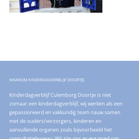
WAAROM KINDERDAGVERBLIJF DOORTJE
Kinderdagverblijf Culemborg Doortje is niet
zomaar een kinderdagverblijf, wij werken als een
gepassioneerd en vakkundig team nauw samen
met de ouders/verzorgers, kinderen en
aanvullende organen zoals bijvoorbeeld het
consultatiebureau. Wij zijn ons er erg goed van