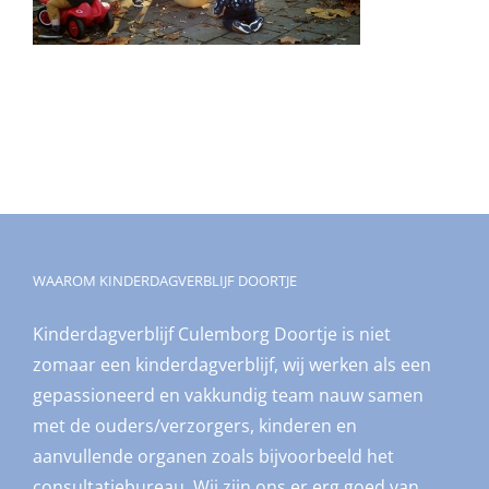
WAAROM KINDERDAGVERBLIJF DOORTJE
Kinderdagverblijf Culemborg Doortje is niet
zomaar een kinderdagverblijf, wij werken als een
gepassioneerd en vakkundig team nauw samen
met de ouders/verzorgers, kinderen en
aanvullende organen zoals bijvoorbeeld het
consultatiebureau. Wij zijn ons er erg goed van