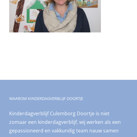
WAAROM KINDERDAGVERBLIJF DOORTJE
Kinderdagverblijf Culemborg Doortje is niet
zomaar een kinderdagverblijf, wij werken als een
gepassioneerd en vakkundig team nauw samen