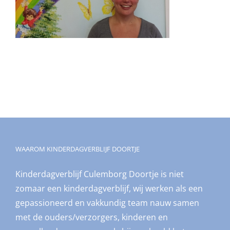
WAAROM KINDERDAGVERBLIJF DOORTJE
Kinderdagverblijf Culemborg Doortje is niet
zomaar een kinderdagverblijf, wij werken als een
gepassioneerd en vakkundig team nauw samen
met de ouders/verzorgers, kinderen en