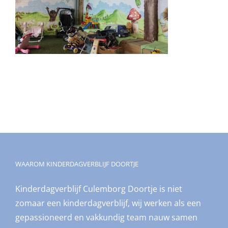
WAAROM KINDERDAGVERBLIJF DOORTJE
Kinderdagverblijf Culemborg Doortje is niet
zomaar een kinderdagverblijf, wij werken als een
gepassioneerd en vakkundig team nauw samen