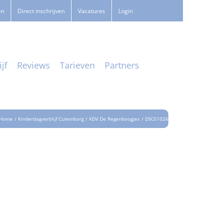
en
Direct inschrijven
Vacatures
Login
jf
Reviews
Tarieven
Partners
Home
Kinderdagverblijf Culemborg
KDV De Regenboogjes
DSC01026