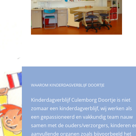
WAAROM KINDERDAGVERBLIJF DOORTJE
Kinderdagverblijf Culemborg Doortje is niet
zomaar een kinderdagverblijf, wij werken als
een gepassioneerd en vakkundig team nauw
samen met de ouders/verzorgers, kinderen e
aanvullende organen zoals bijvoorbeeld het