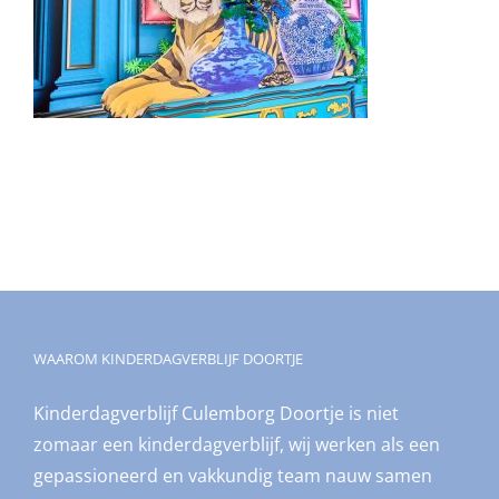
WAAROM KINDERDAGVERBLIJF DOORTJE
Kinderdagverblijf Culemborg Doortje is niet
zomaar een kinderdagverblijf, wij werken als een
gepassioneerd en vakkundig team nauw samen