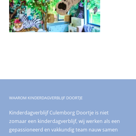
WAAROM KINDERDAGVERBLIJF DOORTJE
Kinderdagverblijf Culemborg Doortje is niet
zomaar een kinderdagverblijf, wij werken als een
gepassioneerd en vakkundig team nauw samen