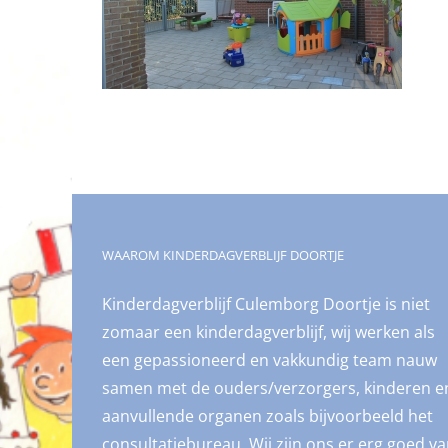
WAAROM KINDERDAGVERBLIJF DOORTJE
Kinderdagverblijf Culemborg Doortje is niet
zomaar een kinderdagverblijf, wij werken als
een gepassioneerd en vakkundig team nauw
samen met de ouders/verzorgers, kinderen e
aanvullende organen zoals bijvoorbeeld het
consultatiebureau. Wij zijn ons er erg goed v