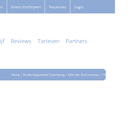
en
Direct inschrijven
Vacatures
Login
jf
Reviews
Tarieven
Partners
Home
Kinderdagverblijf Culemborg
KDV Het Stationnetje
14