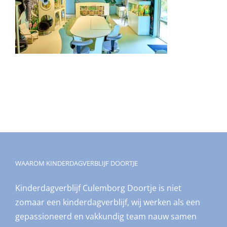
WAAROM KINDERDAGVERBLIJF DOORTJE
Kinderdagverblijf Culemborg Doortje is niet
zomaar een kinderdagverblijf, wij werken als een
gepassioneerd en vakkundig team nauw samen