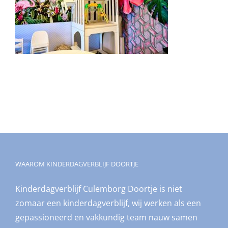
WAAROM KINDERDAGVERBLIJF DOORTJE
Kinderdagverblijf Culemborg Doortje is niet
zomaar een kinderdagverblijf, wij werken als een
gepassioneerd en vakkundig team nauw samen