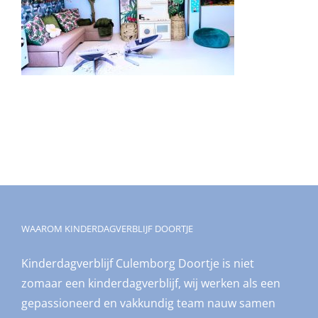
WAAROM KINDERDAGVERBLIJF DOORTJE
Kinderdagverblijf Culemborg Doortje is niet
zomaar een kinderdagverblijf, wij werken als een
gepassioneerd en vakkundig team nauw samen