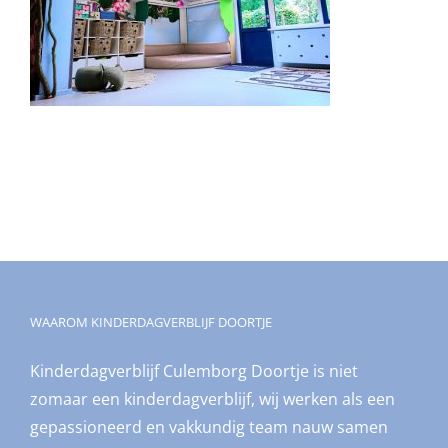
WAAROM KINDERDAGVERBLIJF DOORTJE
Kinderdagverblijf Culemborg Doortje is niet
zomaar een kinderdagverblijf, wij werken als een
gepassioneerd en vakkundig team nauw samen