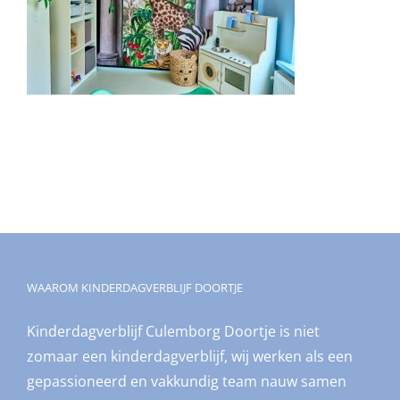
WAAROM KINDERDAGVERBLIJF DOORTJE
Kinderdagverblijf Culemborg Doortje is niet
zomaar een kinderdagverblijf, wij werken als een
gepassioneerd en vakkundig team nauw samen