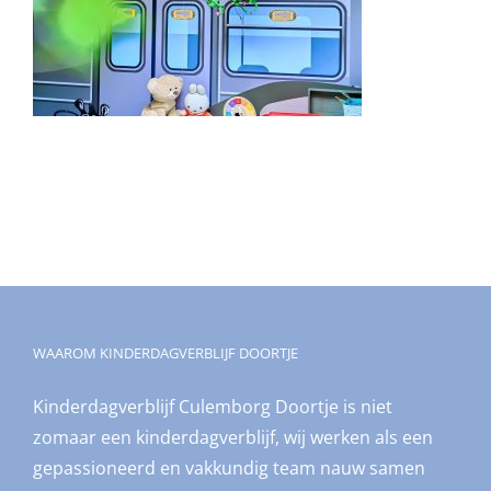
WAAROM KINDERDAGVERBLIJF DOORTJE
Kinderdagverblijf Culemborg Doortje is niet
zomaar een kinderdagverblijf, wij werken als een
gepassioneerd en vakkundig team nauw samen