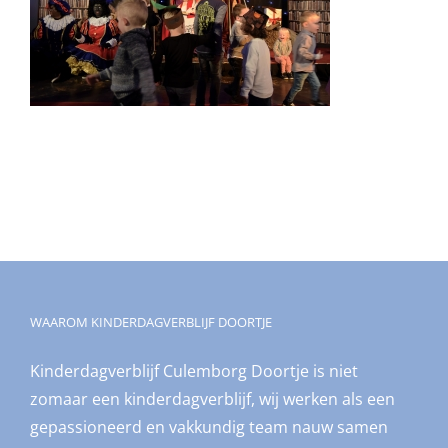
WAAROM KINDERDAGVERBLIJF DOORTJE
Kinderdagverblijf Culemborg Doortje is niet
zomaar een kinderdagverblijf, wij werken als een
gepassioneerd en vakkundig team nauw samen