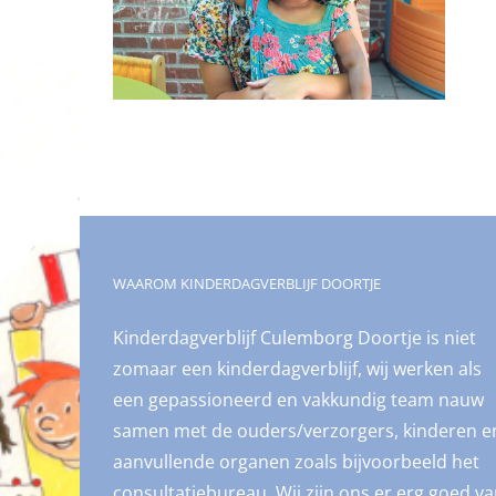
WAAROM KINDERDAGVERBLIJF DOORTJE
Kinderdagverblijf Culemborg Doortje is niet
zomaar een kinderdagverblijf, wij werken als
een gepassioneerd en vakkundig team nauw
samen met de ouders/verzorgers, kinderen e
aanvullende organen zoals bijvoorbeeld het
consultatiebureau. Wij zijn ons er erg goed v