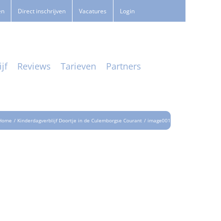
en
Direct inschrijven
Vacatures
Login
jf
Reviews
Tarieven
Partners
Home
Kinderdagverblijf Doortje in de Culemborgse Courant
image001