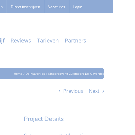
en
Direct inschrijven
Vacatures
Login
jf
Reviews
Tarieven
Partners
Home
De Klavertjes
Kinderopvang Culemborg De Klavertjes
Previous
Next
Project Details