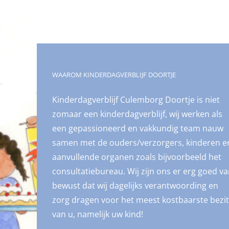
WAAROM KINDERDAGVERBLIJF DOORTJE
Kinderdagverblijf Culemborg Doortje is niet
zomaar een kinderdagverblijf, wij werken als
een gepassioneerd en vakkundig team nauw
samen met de ouders/verzorgers, kinderen e
aanvullende organen zoals bijvoorbeeld het
consultatiebureau. Wij zijn ons er erg goed v
bewust dat wij dagelijks verantwoording en
zorg dragen voor het meest kostbaarste bezit
van u, namelijk uw kind!